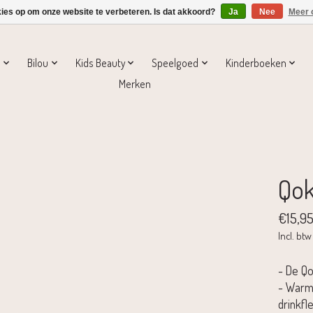
kies op om onze website te verbeteren. Is dat akkoord?
Ja
Nee
Meer 
s
Bilou
Kids Beauty
Speelgoed
Kinderboeken
Merken
Qok
€15,9
Incl. btw
- De Q
- Warm 
drinkfle