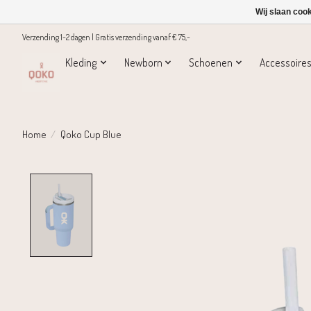
Wij slaan coo
Verzending 1-2 dagen | Gratis verzending vanaf € 75,-
Kleding
Newborn
Schoenen
Accessoire
Home
/
Qoko Cup Blue
Product image slideshow Items