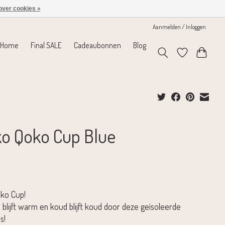
over cookies »
Aanmelden / Inloggen
Home
Final SALE
Cadeaubonnen
Blog
o Qoko Cup Blue
5
oko Cup!
blijft warm en koud blijft koud door deze geïsoleerde
s!