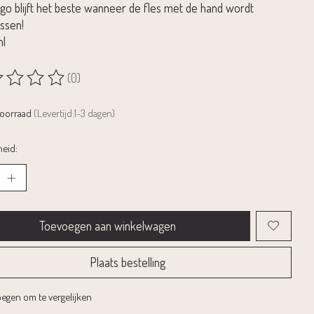
ogo blijft het beste wanneer de fles met de hand wordt
ssen!
ml
(0)
rdeling van dit product is
0
van de 5
voorraad
(Levertijd:1-3 dagen)
eid:
Toevoegen aan winkelwagen
Plaats bestelling
egen om te vergelijken