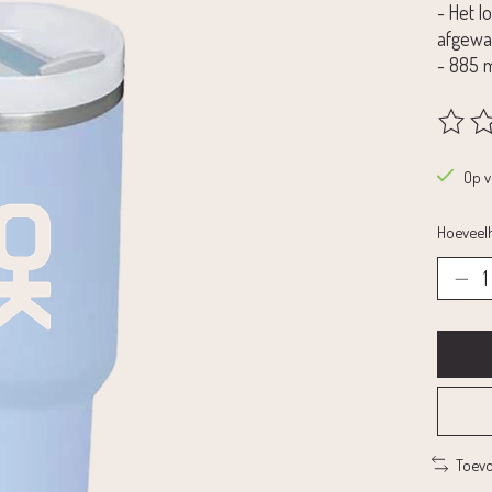
- Het l
afgewa
- 885 
De beoo
Op 
Hoeveelh
Toevo