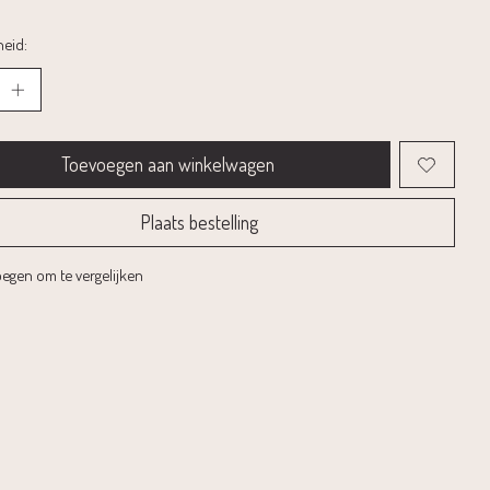
eid:
Toevoegen aan winkelwagen
Plaats bestelling
egen om te vergelijken