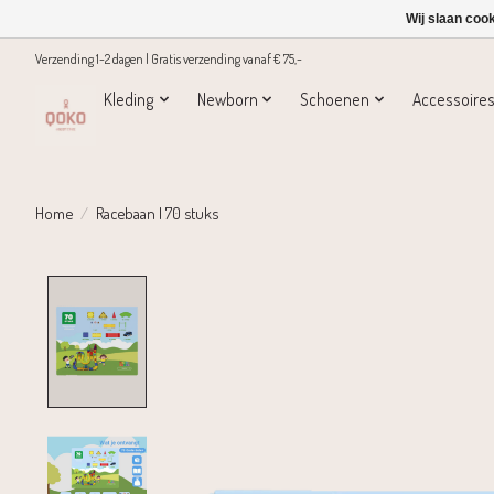
Wij slaan coo
Verzending 1-2 dagen | Gratis verzending vanaf € 75,-
Kleding
Newborn
Schoenen
Accessoire
Home
/
Racebaan | 70 stuks
Product image slideshow Items