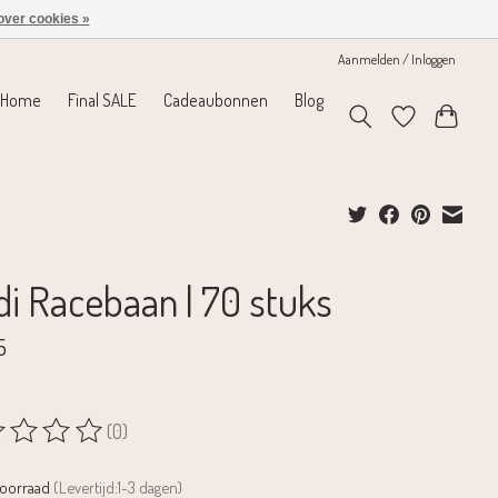
over cookies »
Aanmelden / Inloggen
Home
Final SALE
Cadeaubonnen
Blog
di Racebaan | 70 stuks
5
(0)
rdeling van dit product is
0
van de 5
voorraad
(Levertijd:1-3 dagen)