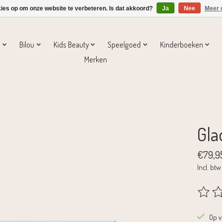
kies op om onze website te verbeteren. Is dat akkoord?
Ja
Nee
Meer 
s
Bilou
Kids Beauty
Speelgoed
Kinderboeken
Merken
Gla
€79,9
Incl. btw
De beoo
Op 