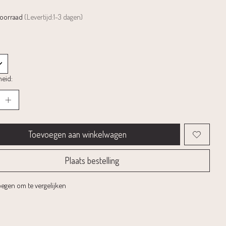
voorraad
(Levertijd:1-3 dagen)
eid:
Toevoegen aan winkelwagen
Plaats bestelling
egen om te vergelijken