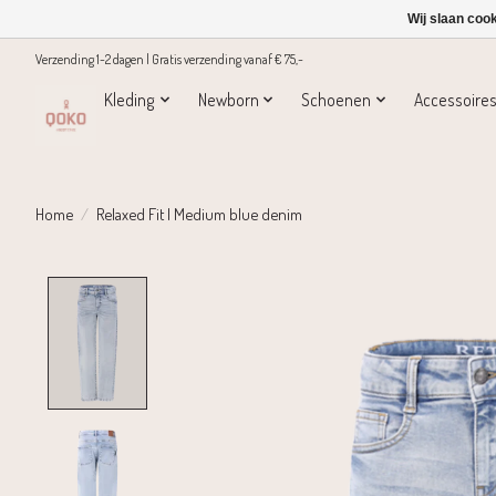
Wij slaan coo
Verzending 1-2 dagen | Gratis verzending vanaf € 75,-
Kleding
Newborn
Schoenen
Accessoire
Home
/
Relaxed Fit | Medium blue denim
Product image slideshow Items