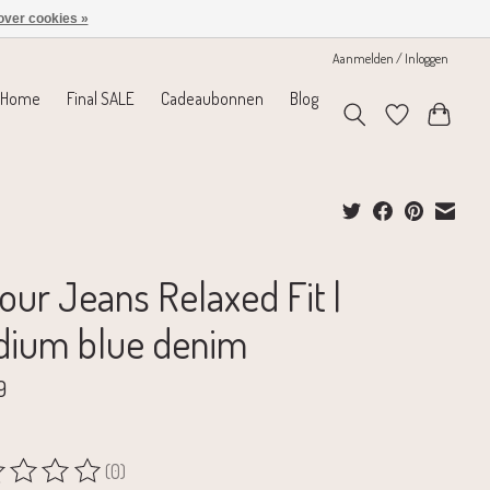
over cookies »
Aanmelden / Inloggen
Home
Final SALE
Cadeaubonnen
Blog
our Jeans Relaxed Fit |
ium blue denim
9
(0)
rdeling van dit product is
0
van de 5