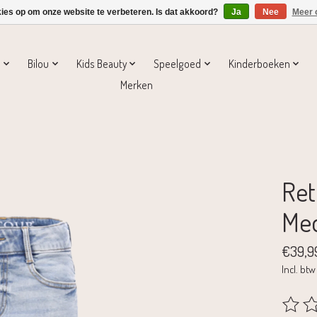
kies op om onze website te verbeteren. Is dat akkoord?
Ja
Nee
Meer 
s
Bilou
Kids Beauty
Speelgoed
Kinderboeken
Merken
Ret
Med
€39,9
Incl. btw
De beoo