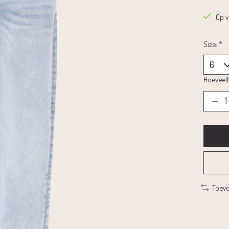
Op 
Size:
*
Hoeveelh
Toevo