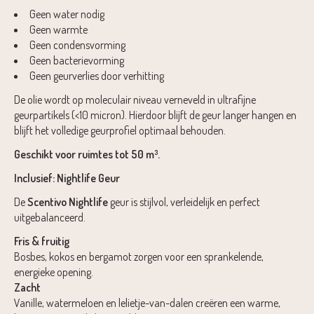
Geen water nodig
Geen warmte
Geen condensvorming
Geen bacterievorming
Geen geurverlies door verhitting
De olie wordt op moleculair niveau verneveld in ultrafijne
geurpartikels (<10 micron). Hierdoor blijft de geur langer hangen en
blijft het volledige geurprofiel optimaal behouden.
Geschikt voor ruimtes tot 50 m³.
Inclusief: Nightlife Geur
De
Scentivo Nightlife
geur is stijlvol, verleidelijk en perfect
uitgebalanceerd.
Fris & fruitig
Bosbes, kokos en bergamot zorgen voor een sprankelende,
energieke opening.
Zacht
Vanille, watermeloen en lelietje-van-dalen creëren een warme,