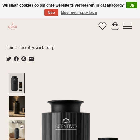
Wij slaan cookies op om onze website te verbeteren. Is dat akkoord?
Ja
Nee
Meer over cookies »
Verzending 1-2 dagen | Gratis verzending vanaf € 75,-
Verlanglijst
Winkelwage
Home
/
Scentivo aanbieding
Product image slideshow Items