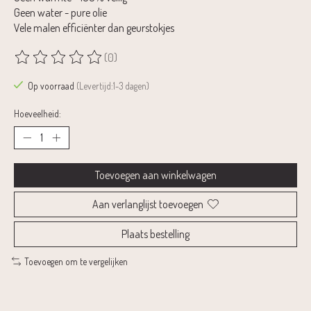
Geen water - pure olie
Vele malen efficiënter dan geurstokjes
(0)
De beoordeling van dit product is
0
van de 5
Op voorraad
(Levertijd:1-3 dagen)
Hoeveelheid:
Toevoegen aan winkelwagen
Aan verlanglijst toevoegen
Plaats bestelling
Toevoegen om te vergelijken