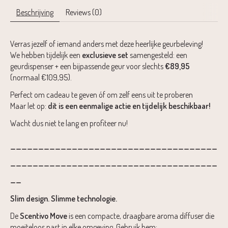
Beschrijving
Reviews (0)
Verras jezelf of iemand anders met deze heerlijke geurbeleving!
We hebben tijdelijk een
exclusieve set
samengesteld: een
geurdispenser + een bijpassende geur voor slechts
€89,95
(normaal €109,95).
Perfect om cadeau te geven óf om zelf eens uit te proberen
Maar let op:
dit is een eenmalige actie en tijdelijk beschikbaar!
Wacht dus niet te lang en profiteer nu!
-------------------------------------
-------------------------------------
--
Slim design. Slimme technologie.
De
Scentivo Move
is een compacte, draagbare aroma diffuser die
moeiteloos past in elke omgeving. Gebruik hem: