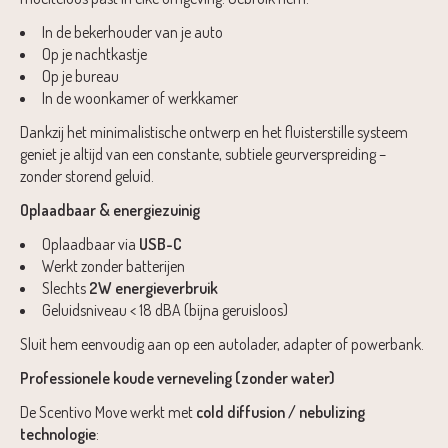
In de bekerhouder van je auto
Op je nachtkastje
Op je bureau
In de woonkamer of werkkamer
Dankzij het minimalistische ontwerp en het fluisterstille systeem
geniet je altijd van een constante, subtiele geurverspreiding –
zonder storend geluid.
Oplaadbaar & energiezuinig
Oplaadbaar via
USB-C
Werkt zonder batterijen
Slechts
2W energieverbruik
Geluidsniveau < 18 dBA (bijna geruisloos)
Sluit hem eenvoudig aan op een autolader, adapter of powerbank.
Professionele koude verneveling (zonder water)
De Scentivo Move werkt met
cold diffusion / nebulizing
technologie
: