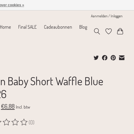
over cookies »
Aanmelden / Inloggen
Home
Final SALE
Cadeaubonnen
Blog
in Baby Short Waffle Blue
26
€6,88
Incl. btw
(0)
rdeling van dit product is
0
van de 5