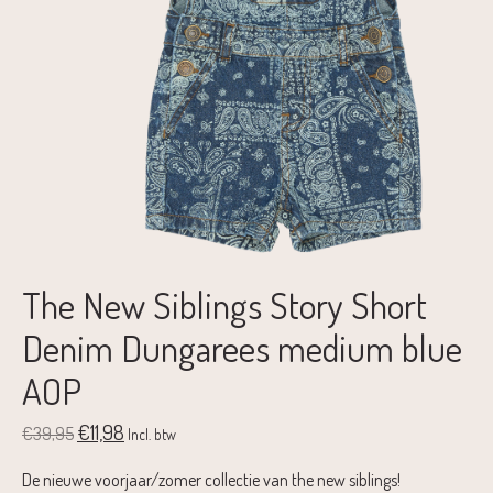
The New Siblings Story Short
Denim Dungarees medium blue
AOP
€11,98
€39,95
Incl. btw
De nieuwe voorjaar/zomer collectie van the new siblings!