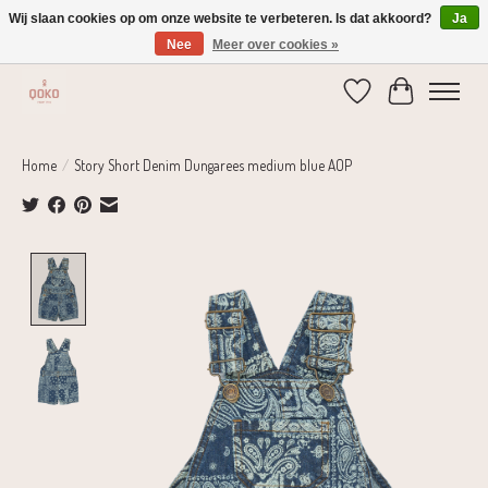
Wij slaan cookies op om onze website te verbeteren. Is dat akkoord?
Ja
Nee
Meer over cookies »
Verzending 1-2 dagen | Gratis verzending vanaf € 75,-
Verlanglijst
Winkelwage
Home
/
Story Short Denim Dungarees medium blue AOP
Product image slideshow Items