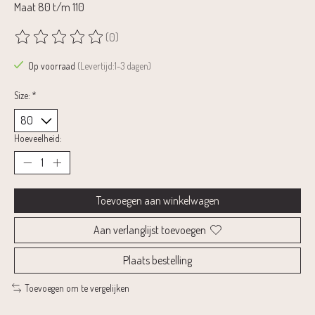
Maat 80 t/m 110
(0)
De beoordeling van dit product is
0
van de 5
Op voorraad
(Levertijd:1-3 dagen)
Size:
*
Hoeveelheid:
Toevoegen aan winkelwagen
Aan verlanglijst toevoegen
Plaats bestelling
Toevoegen om te vergelijken