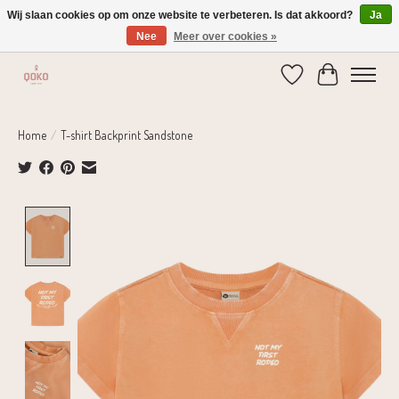
Wij slaan cookies op om onze website te verbeteren. Is dat akkoord?
Ja
Nee
Meer over cookies »
Verzending 1-2 dagen | Gratis verzending vanaf € 75,-
Verlanglijst
Winkelwage
Home
/
T-shirt Backprint Sandstone
Product image slideshow Items