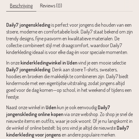
Beschrijving
Reviews (0)
Daily7 jongenskleding
is perfect voor jongens die houden van een
stoere, moderne en comfortabele look. Daily7 staat bekend om zijn
trendy designs, fijne pasvorm en kwalitatieve materialen. De
collectie combineert stijl met draagcomfort, waardoor Daily7
kinderkleding ideaal is voor elke dag én voor speciale momenten.
In onze
kinderkledingwinkel in Uden
vind je een mooie selectie
Daily7 jongenskleding
. Denk aan stoere T-shirts, sweaters,
hoodies en broeken die makkelijk te combineren zijn. Daily7 biedt
kindermode met een eigentijdse uitstraling, zodat jongens altijd
goed voor de dag komen—op school, in het weekend of tijdens een
feestje.
Naast onze winkel in
Uden
kun je ook eenvoudig
Daily7
jongenskleding online kopen
via onze webshop. Zo shop je snel de
nieuwste items en outfits, waar je ook woont. Of je nu langskomt in
de winkel of online bestelt: bij ons vind je altijd de nieuwste
Daily7
kinderkleding voor jongens
en andere populaire merken.