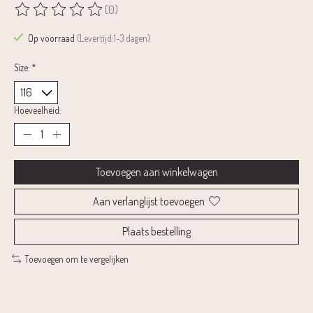
(0)
De beoordeling van dit product is
0
van de 5
Op voorraad
(Levertijd:1-3 dagen)
Size:
*
Hoeveelheid:
Toevoegen aan winkelwagen
Aan verlanglijst toevoegen
Plaats bestelling
Toevoegen om te vergelijken