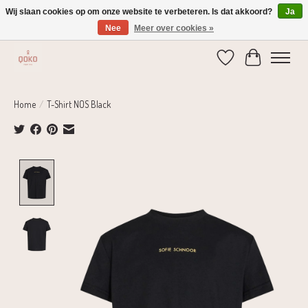
Wij slaan cookies op om onze website te verbeteren. Is dat akkoord?
Ja
Nee
Meer over cookies »
Verzending 1-2 dagen | Gratis verzending vanaf € 75,-
Verlanglijst
Winkelwage
Home
/
T-Shirt NOS Black
Product image slideshow Items