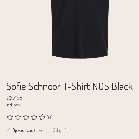
Sofie Schnoor T-Shirt NOS Black
€27,95
Incl. btw
(0)
De beoordeling van dit product is
0
van de 5
Op voorraad
(Levertijd:1-3 dagen)