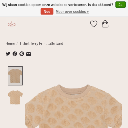
Wij slaan cookies op om onze website te verbeteren. Is dat akkoord?
Ja
Nee
Meer over cookies »
Verzending 1-2 dagen | Gratis verzending vanaf € 75,-
Verlanglijst
Winkelwage
Home
/
T-shirt Terry Print Latte Sand
Product image slideshow Items