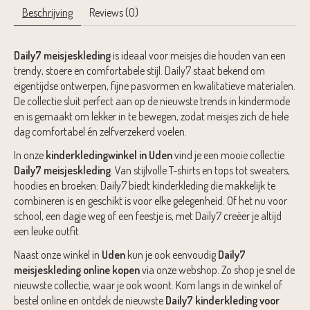
Beschrijving
Reviews (0)
Daily7 meisjeskleding
is ideaal voor meisjes die houden van een
trendy, stoere en comfortabele stijl. Daily7 staat bekend om
eigentijdse ontwerpen, fijne pasvormen en kwalitatieve materialen.
De collectie sluit perfect aan op de nieuwste trends in kindermode
en is gemaakt om lekker in te bewegen, zodat meisjes zich de hele
dag comfortabel én zelfverzekerd voelen.
In onze
kinderkledingwinkel in Uden
vind je een mooie collectie
Daily7 meisjeskleding
. Van stijlvolle T-shirts en tops tot sweaters,
hoodies en broeken: Daily7 biedt kinderkleding die makkelijk te
combineren is en geschikt is voor elke gelegenheid. Of het nu voor
school, een dagje weg of een feestje is, met Daily7 creëer je altijd
een leuke outfit.
Naast onze winkel in
Uden
kun je ook eenvoudig
Daily7
meisjeskleding online kopen
via onze webshop. Zo shop je snel de
nieuwste collectie, waar je ook woont. Kom langs in de winkel of
bestel online en ontdek de nieuwste
Daily7 kinderkleding voor