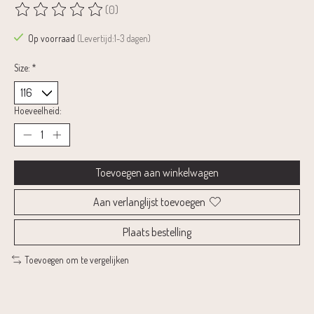
(0)
De beoordeling van dit product is
0
van de 5
Op voorraad
(Levertijd:1-3 dagen)
Size:
*
Hoeveelheid:
Toevoegen aan winkelwagen
Aan verlanglijst toevoegen
Plaats bestelling
Toevoegen om te vergelijken