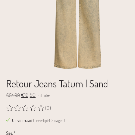
Retour Jeans Tatum | Sand
€16,50
€54,99
Incl. btw
(0)
De beoordeling van dit product is
0
van de 5
Op voorraad
(Levertijd:1-3 dagen)
Size:
*