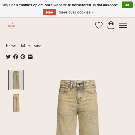
Wij slaan cookies op om onze website te verbeteren. Is dat akkoord?
Ja
Nee
Meer over cookies »
Verzending 1-2 dagen | Gratis verzending vanaf € 75,-
Verlanglijst
Winkelwage
Home
/
Tatum | Sand
Product image slideshow Items