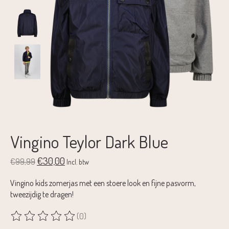
Vingino Teylor Dark Blue
€30,00
€99,99
Incl. btw
Vingino kids zomerjas met een stoere look en fijne pasvorm,
tweezijdig te dragen!
(0)
De beoordeling van dit product is
0
van de 5