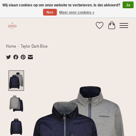
Wij slaan cookies op om onze website te verbeteren. Is dat akkoord?
Ja
Nee
Meer over cookies »
Verzending 1-2 dagen | Gratis verzending vanaf € 75,-
Verlanglijst
Winkelwage
Home
/
Teylor Dark Blue
Product image slideshow Items