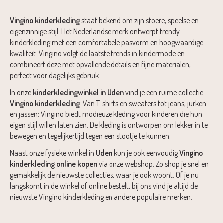
Vingino
kinderkleding
staat bekend om zijn stoere, speelse en
eigenzinnige stijl. Het Nederlandse merk ontwerpt trendy
kinderkleding met een comfortabele pasvorm en hoogwaardige
kwaliteit. Vingino volgt de laatste trends in kindermode en
combineert deze met opvallende details en fijne materialen,
perfect voor dagelijks gebruik.
In onze
kinderkledingwinkel in Uden
vind je een ruime collectie
Vingino kinderkleding
. Van T-shirts en sweaters tot jeans, jurken
en jassen: Vingino biedt modieuze kleding voor kinderen die hun
eigen stijl willen laten zien. De kleding is ontworpen om lekker in te
bewegen en tegelijkertijd tegen een stootje te kunnen.
Naast onze fysieke winkel in
Uden
kun je ook eenvoudig
Vingino
kinderkleding online kopen
via onze webshop. Zo shop je snel en
gemakkelijk de nieuwste collecties, waar je ook woont. Of je nu
langskomt in de winkel of online bestelt, bij ons vind je altijd de
nieuwste Vingino kinderkleding en andere populaire merken.