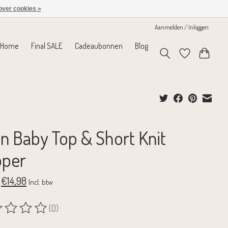
over cookies »
Aanmelden / Inloggen
Home
Final SALE
Cadeaubonnen
Blog
in Baby Top & Short Knit
pper
€14,98
Incl. btw
(0)
rdeling van dit product is
0
van de 5