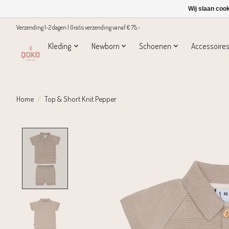
Wij slaan coo
Verzending 1-2 dagen | Gratis verzending vanaf € 75,-
Kleding
Newborn
Schoenen
Accessoire
Home
/
Top & Short Knit Pepper
Product image slideshow Items