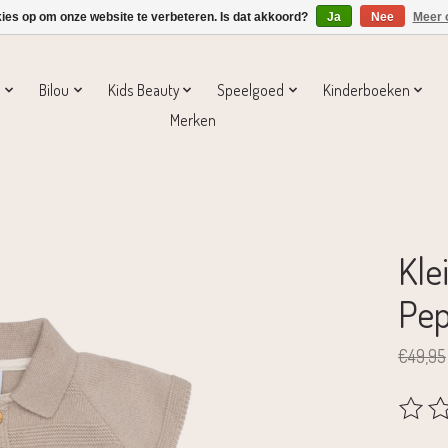
kies op om onze website te verbeteren. Is dat akkoord?
Ja
Nee
Meer 
s
Bilou
Kids Beauty
Speelgoed
Kinderboeken
Merken
Kle
Pe
€49,95
De beoo