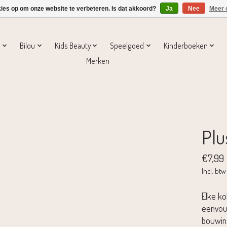
kies op om onze website te verbeteren. Is dat akkoord?
Ja
Nee
Meer 
s
Bilou
Kids Beauty
Speelgoed
Kinderboeken
Merken
Plu
€7,99
Incl. btw
Elke ko
eenvoud
bouwins