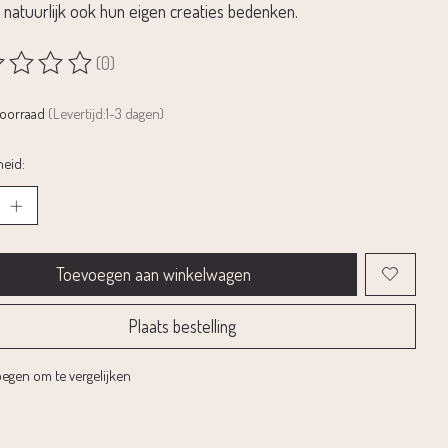
natuurlijk ook hun eigen creaties bedenken.
(0)
rdeling van dit product is
0
van de 5
voorraad
(Levertijd:1-3 dagen)
eid:
Toevoegen aan winkelwagen
Plaats bestelling
egen om te vergelijken