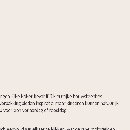
engen. Elke koker bevat 100 kleurrijke bouwsteentjes
verpakking bieden inspiratie, maar kinderen kunnen natuurlijk
u voor een verjaardag of feestdag.
toch eenvoudig in elkaar te klikken, wat de fijne motoriek en