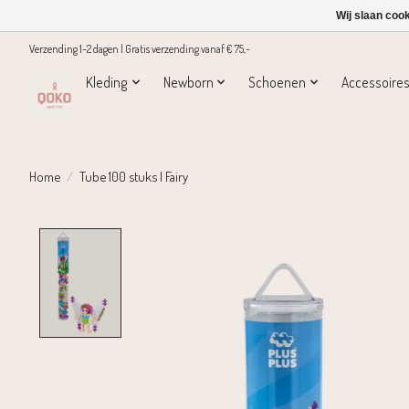
Wij slaan coo
Verzending 1-2 dagen | Gratis verzending vanaf € 75,-
Kleding
Newborn
Schoenen
Accessoire
Home
/
Tube 100 stuks | Fairy
Product image slideshow Items