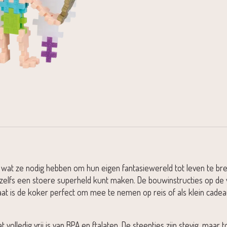
s wat ze nodig hebben om hun eigen fantasiewereld tot leven te br
 zelfs een stoere superheld kunt maken. De bouwinstructies op de 
at is de koker perfect om mee te nemen op reis of als klein cadea
lledig vrij is van BPA en ftalaten. De steentjes zijn stevig, maar 