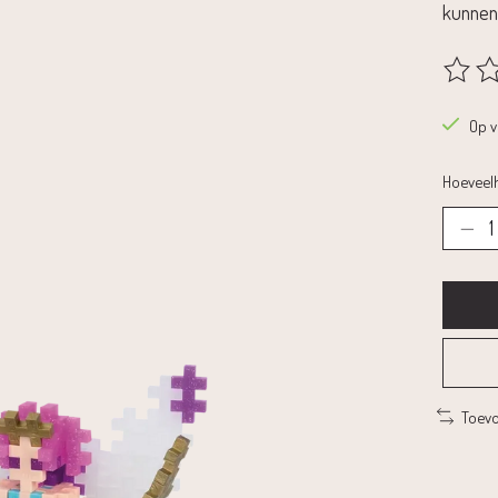
kunnen 
De beoo
Op 
Hoeveelh
Toevo