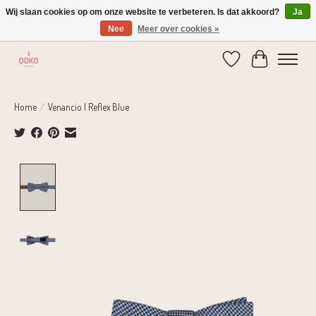
Wij slaan cookies op om onze website te verbeteren. Is dat akkoord?
Ja
Nee
Meer over cookies »
Verzending 1-2 dagen | Gratis verzending vanaf € 75,-
Verlanglijst
Winkelwage
Home
/
Venancio | Reflex Blue
Product image slideshow Items