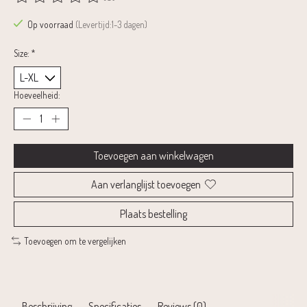
De beoordeling van dit product is
0
van de 5
Op voorraad
(Levertijd:1-3 dagen)
Size:
*
Hoeveelheid:
Toevoegen aan winkelwagen
Aan verlanglijst toevoegen
Plaats bestelling
Toevoegen om te vergelijken
Beschrijving
Specificaties
Reviews (0)