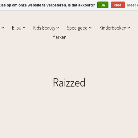
kies op om onze website te verbeteren. Is dat akkoord?
Ja
Nee
Meer 
s
Bilou
Kids Beauty
Speelgoed
Kinderboeken
Merken
Raizzed