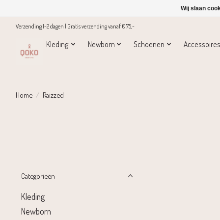
Wij slaan coo
Verzending 1-2 dagen | Gratis verzending vanaf € 75,-
Kleding
Newborn
Schoenen
Accessoire
Home
/
Raizzed
Categorieën
Kleding
Newborn