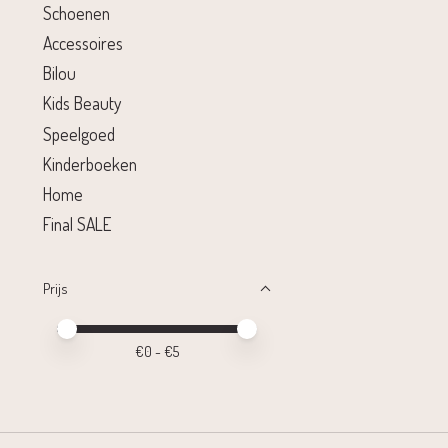
Schoenen
Accessoires
Bilou
Kids Beauty
Speelgoed
Kinderboeken
Home
Final SALE
Prijs
Minimale prijswaarde
Price maximum value
€
0
- €
5