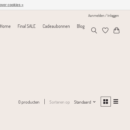
over cookies »
Aanmelden / Inloggen
Home
Final SALE
Cadeaubonnen
Blog
Sorteren op
Standaard
0 producten