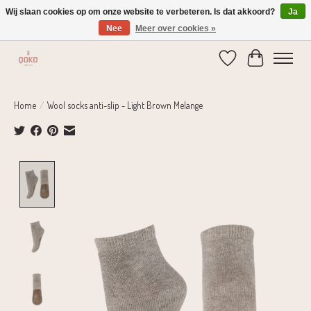
Wij slaan cookies op om onze website te verbeteren. Is dat akkoord?
Ja
Nee
Meer over cookies »
Verzending 1-2 dagen | Gratis verzending vanaf € 75,-
Verlanglijst
Winkelwage
Home
/
Wool socks anti-slip - Light Brown Melange
Product image slideshow Items