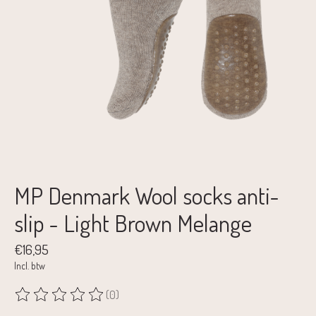
MP Denmark Wool socks anti-
slip - Light Brown Melange
€16,95
Incl. btw
(0)
De beoordeling van dit product is
0
van de 5