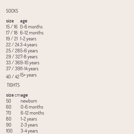
SOCKS
size
age
15 / 16
0-6 months
17 / 18
6-12 months
19 / 21
1-2 years
22 / 24
3-4 years
25 / 28
5-6 years
29 / 32
7-8 years
33 / 36
9-10 years
37 / 39
11-14 years
15+ years
40 / 42
TIGHTS
size
cm
age
50
newborn
60
0-6 months
70
6-12 months
80
1-2 years
90
2-3 years
100
3-4 years