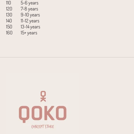
110
5-6 years
120
7-8 years
130
9-10 years
140
11-12 years
150
13-14 years
160
15+ years