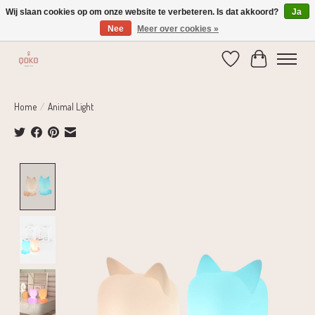
Wij slaan cookies op om onze website te verbeteren. Is dat akkoord?
Ja
Nee
Meer over cookies »
Verzending 1-2 dagen | Gratis verzending vanaf € 75,-
Verlanglijst
Winkelwage
Home
/
Animal Light
Product image slideshow Items