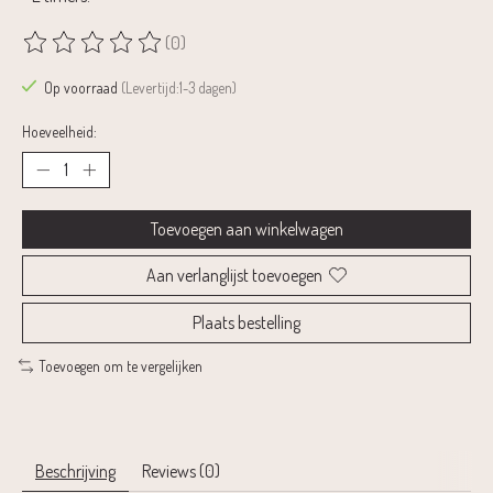
(0)
De beoordeling van dit product is
0
van de 5
Op voorraad
(Levertijd:1-3 dagen)
Hoeveelheid:
Toevoegen aan winkelwagen
Aan verlanglijst toevoegen
Plaats bestelling
Toevoegen om te vergelijken
Beschrijving
Reviews (0)