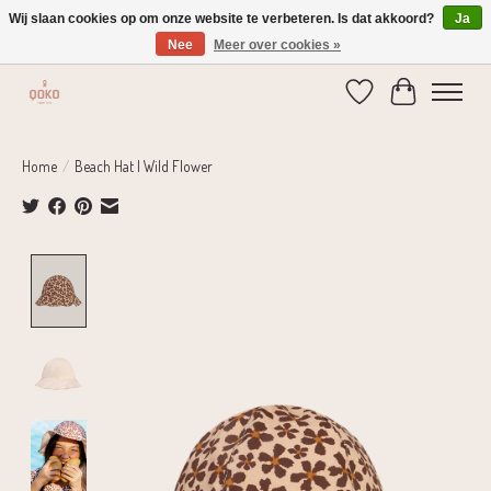
Wij slaan cookies op om onze website te verbeteren. Is dat akkoord?
Ja
Nee
Meer over cookies »
Verzending 1-2 dagen | Gratis verzending vanaf € 75,-
Verlanglijst
Winkelwage
Home
/
Beach Hat | Wild Flower
Product image slideshow Items