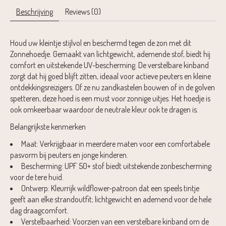
Beschrijving
Reviews (0)
Houd uw kleintje stijlvol en beschermd tegen de zon met dit
Zonnehoedje. Gemaakt van lichtgewicht, ademende stof, biedt hij
comfort en uitstekende UV-bescherming. De verstelbare kinband
zorgt dat hij goed blijft zitten, ideaal voor actieve peuters en kleine
ontdekkingsreizigers. Of ze nu zandkastelen bouwen of in de golven
spetteren, deze hoed is een must voor zonnige uitjes. Het hoedje is
ook omkeerbaar waardoor de neutrale kleur ook te dragen is.
Belangrijkste kenmerken
Maat
: Verkrijgbaar in meerdere maten voor een comfortabele
pasvorm bij peuters en jonge kinderen.
Bescherming
: UPF 50+ stof biedt uitstekende zonbescherming
voor de tere huid.
Ontwerp
: Kleurrijk wildflower-patroon dat een speels tintje
geeft aan elke strandoutfit; lichtgewicht en ademend voor de hele
dag draagcomfort.
Verstelbaarheid
: Voorzien van een verstelbare kinband om de