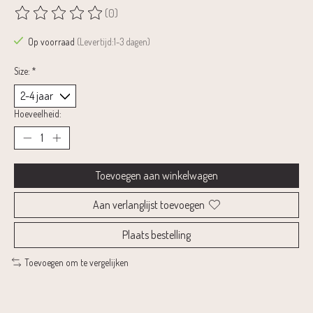
(0)
De beoordeling van dit product is
0
van de 5
Op voorraad
(Levertijd:1-3 dagen)
Size:
*
Hoeveelheid:
Toevoegen aan winkelwagen
Aan verlanglijst toevoegen
Plaats bestelling
Toevoegen om te vergelijken