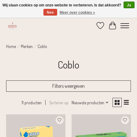
Wij slaan cookies op om onze website te verbeteren. Is dat akkoord?
Ja
Nee
Meer over cookies »
Verzending 1-2 dagen | Gratis verzending vanaf € 75,-
Verlanglijst
Winkelwage
Home
/
Merken
/
Coblo
Coblo
Filters weergeven
Sorteren op
Nieuwste producten
11 producten