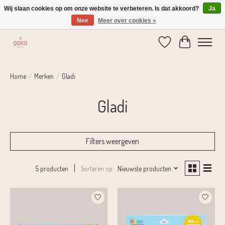
Wij slaan cookies op om onze website te verbeteren. Is dat akkoord?
Ja
Nee
Meer over cookies »
Verzending 1-2 dagen | Gratis verzending vanaf € 75,-
Verlanglijst
Winkelwage
Home
/
Merken
/
Gladi
Gladi
Filters weergeven
Sorteren op
Nieuwste producten
5 producten