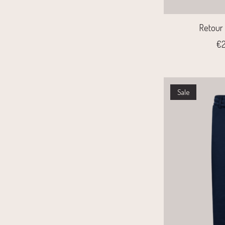
Retour
€2
Sale