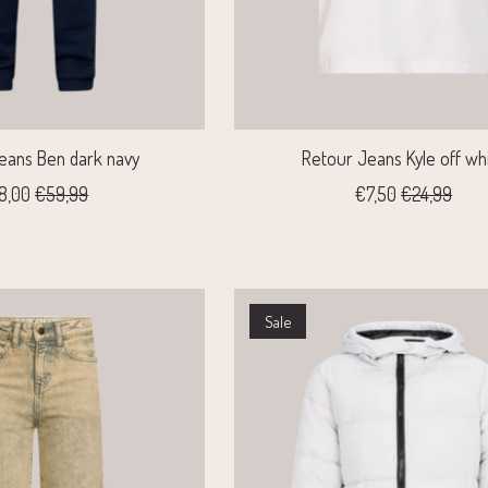
eans Ben dark navy
Retour Jeans Kyle off wh
8,00
€59,99
€7,50
€24,99
Sale