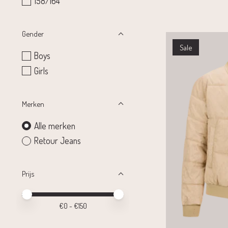
158/164
Gender
Sale
Boys
Girls
Merken
Alle merken
Retour Jeans
Prijs
Minimale prijswaarde
Price maximum value
€
0
- €
150