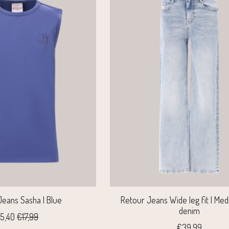
Jeans Sasha | Blue
Retour Jeans Wide leg fit | Me
denim
5,40
€17,99
€39,99