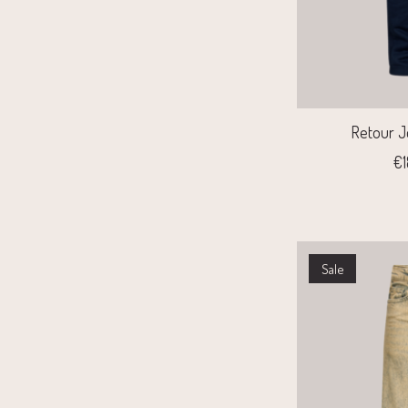
Retour J
€1
Sale