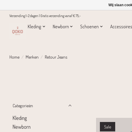
Wij slaan coo
Verzending 1-2 dagen | Gratis verzending vanaf € 75,-
Kleding
Newborn
Schoenen
Accessoire
Home
/
Merken
/
Retour Jeans
Categorieën
Kleding
Newborn
Sale