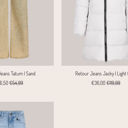
eans Tatum | Sand
Retour Jeans Jacky | Light
6,50
€54,99
€36,00
€119,99