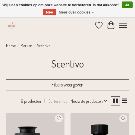
Wij slaan cookies op om onze website te verbeteren. Is dat akkoord?
Ja
Nee
Meer over cookies »
Verzending 1-2 dagen | Gratis verzending vanaf € 75,-
Verlanglijst
Winkelwage
Home
/
Merken
/
Scentivo
Scentivo
Filters weergeven
Sorteren op
Nieuwste producten
6 producten