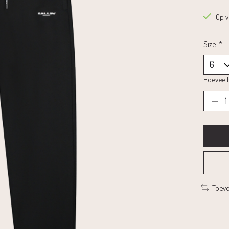
Op 
Size:
*
Hoeveelh
Toevo