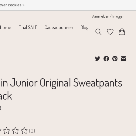
over cookies »
Aanmelden / Inloggen
Home
Final SALE
Cadeaubonnen
Blog
lin Junior Original Sweatpants
lack
9
(0)
rdeling van dit product is
0
van de 5