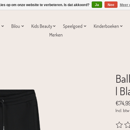
kies op om onze website te verbeteren. Is dat akkoord?
Ja
Nee
Meer 
s
Bilou
Kids Beauty
Speelgoed
Kinderboeken
Merken
Bal
| B
€74,9
Incl. btw
De beoo