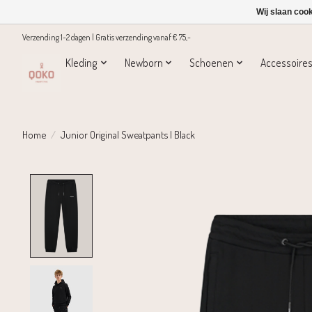
Wij slaan coo
Verzending 1-2 dagen | Gratis verzending vanaf € 75,-
Kleding
Newborn
Schoenen
Accessoire
Home
/
Junior Original Sweatpants | Black
Product image slideshow Items