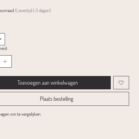
voorraad
(Levertijd:1-3 dagen)
eid:
Toevoegen aan winkelwagen
Plaats bestelling
egen om te vergelijken