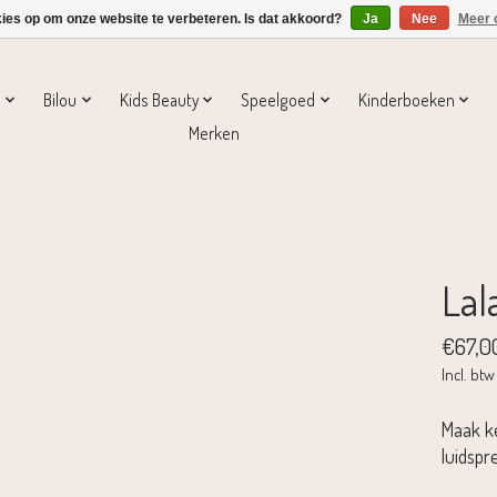
kies op om onze website te verbeteren. Is dat akkoord?
Ja
Nee
Meer 
s
Bilou
Kids Beauty
Speelgoed
Kinderboeken
Merken
Lal
€67,0
Incl. btw
Maak k
luidspr