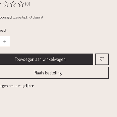
(0)
rdeling van dit product is
0
van de 5
voorraad
(Levertijd:1-3 dagen)
eid:
Toevoegen aan winkelwagen
Plaats bestelling
egen om te vergelijken