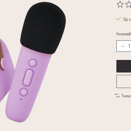
De beoo
Op 
Hoeveelh
Toevo