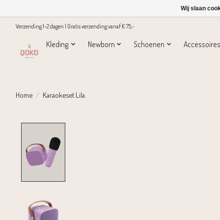
Wij slaan coo
Verzending 1-2 dagen | Gratis verzending vanaf € 75,-
Kleding
Newborn
Schoenen
Accessoire
Home
/
Karaokeset Lila
Product image slideshow Items