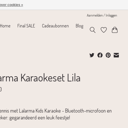
over cookies »
Aanmelden / Inloggen
Home
Final SALE
Cadeaubonnen
Blog
arma Karaokeset Lila
0
ennis met Lalarma Kids Karaoke - Bluetooth-microfoon en
eker: gegarandeerd een leuk feestje!