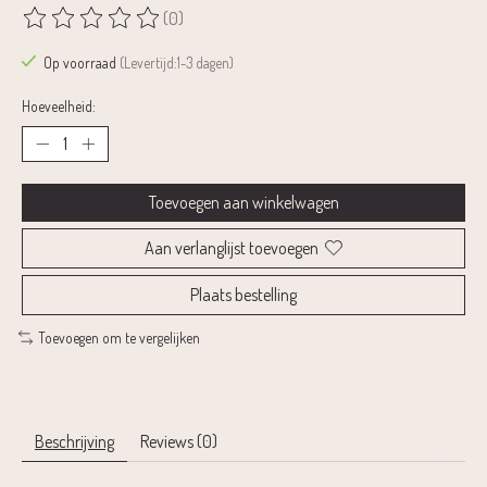
(0)
De beoordeling van dit product is
0
van de 5
Op voorraad
(Levertijd:1-3 dagen)
Hoeveelheid:
Toevoegen aan winkelwagen
Aan verlanglijst toevoegen
Plaats bestelling
Toevoegen om te vergelijken
Beschrijving
Reviews (0)