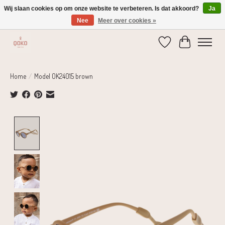
Wij slaan cookies op om onze website te verbeteren. Is dat akkoord?
Ja
Nee
Meer over cookies »
Verzending 1-2 dagen | Gratis verzending vanaf € 75,-
Verlanglijst
Winkelwage
Home
/
Model OK24015 brown
Product image slideshow Items