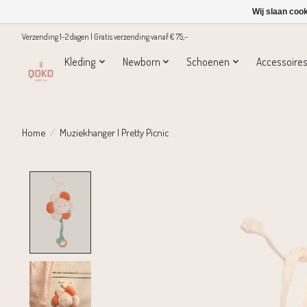
Wij slaan coo
Verzending 1-2 dagen | Gratis verzending vanaf € 75,-
Kleding
Newborn
Schoenen
Accessoire
Home
/
Muziekhanger | Pretty Picnic
Product image slideshow Items