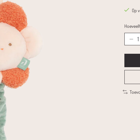
Op 
Hoeveelh
Toevo