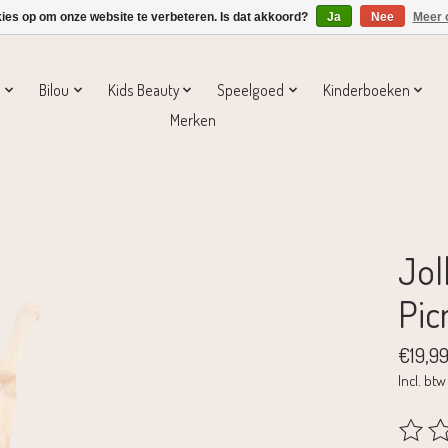
kies op om onze website te verbeteren. Is dat akkoord?
Ja
Nee
Meer 
s
Bilou
Kids Beauty
Speelgoed
Kinderboeken
Merken
Jol
Pic
€19,9
Incl. btw
De beoo