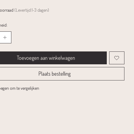
voorraad
(Levertijd:1-3 dagen)
eid:
Toevoegen aan winkelwagen
Plaats bestelling
egen om te vergelijken