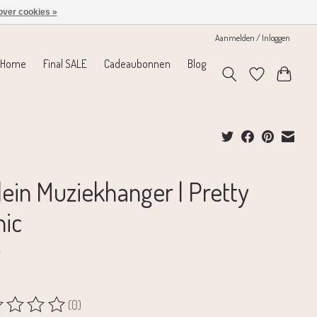
over cookies »
Aanmelden / Inloggen
Home
Final SALE
Cadeaubonnen
Blog
lein Muziekhanger | Pretty
nic
9
(0)
rdeling van dit product is
0
van de 5