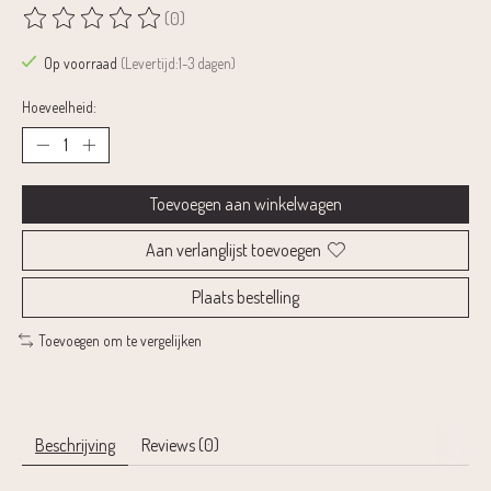
(0)
De beoordeling van dit product is
0
van de 5
Op voorraad
(Levertijd:1-3 dagen)
Hoeveelheid:
Toevoegen aan winkelwagen
Aan verlanglijst toevoegen
Plaats bestelling
Toevoegen om te vergelijken
Beschrijving
Reviews (0)