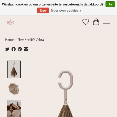
Wij slaan cookies op om onze website te verbeteren. Is dat akkoord?
Ja
Nee
Meer over cookies »
Verzending 1-2 dagen | Gratis verzending vanaf € 75,-
Verlanglijst
Winkelwage
Home
/
New Brellie's Zebra
Product image slideshow Items