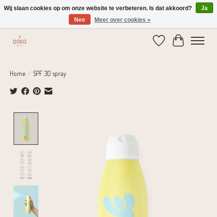
Wij slaan cookies op om onze website te verbeteren. Is dat akkoord?
Ja
Nee
Meer over cookies »
Verzending 1-2 dagen | Gratis verzending vanaf € 75,-
Verlanglijst
Winkelwage
Home
/
SPF 30 spray
Product image slideshow Items