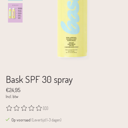
Bask SPF 30 spray
€24,95
Incl. btw
(0)
De beoordeling van dit product is
0
van de 5
Op voorraad
(Levertijd:1-3 dagen)