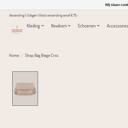
Wij slaan coo
Verzending 1-2 dagen | Gratis verzending vanaf € 75,-
Kleding
Newborn
Schoenen
Accessoire
Home
/
Strap Bag Beige Croc
Product image slideshow Items