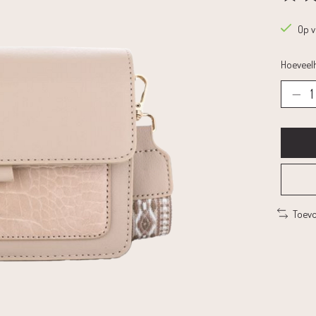
De beoo
Op 
Hoeveelh
Toevo