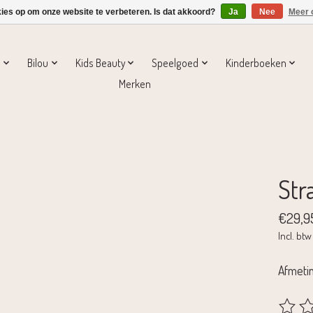
kies op om onze website te verbeteren. Is dat akkoord?
Ja
Nee
Meer 
s
Bilou
Kids Beauty
Speelgoed
Kinderboeken
Merken
Str
€29,9
Incl. btw
Afmetin