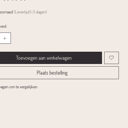
rdeling van dit product is
0
van de 5
voorraad
(Levertijd:1-3 dagen)
eid:
Toevoegen aan winkelwagen
Plaats bestelling
egen om te vergelijken