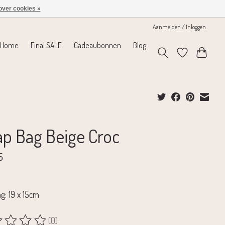
over cookies »
Aanmelden / Inloggen
Home
Final SALE
Cadeaubonnen
Blog
ap Bag Beige Croc
5
g: 19 x 15cm
(0)