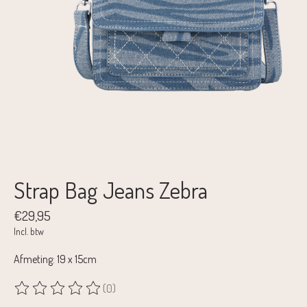
Strap Bag Jeans Zebra
€29,95
Incl. btw
Afmeting: 19 x 15cm
(0)
De beoordeling van dit product is
0
van de 5