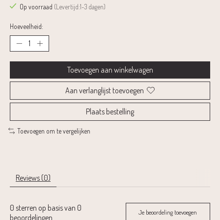
Op voorraad
(Levertijd:1-3 dagen)
Hoeveelheid:
Toevoegen aan winkelwagen
Aan verlanglijst toevoegen
Plaats bestelling
Toevoegen om te vergelijken
Reviews (0)
0
sterren op basis van
0
Je beoordeling toevoegen
beoordelingen