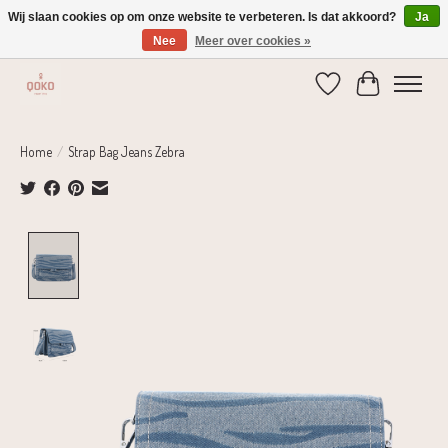
Wij slaan cookies op om onze website te verbeteren. Is dat akkoord?
Ja
Nee
Meer over cookies »
Verzending 1-2 dagen | Gratis verzending vanaf € 75,-
Verlanglijst
Winkelwage
Home
/
Strap Bag Jeans Zebra
Product image slideshow Items