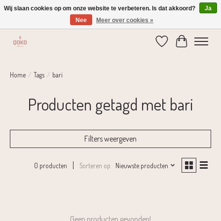
Wij slaan cookies op om onze website te verbeteren. Is dat akkoord?
Ja
Nee
Meer over cookies »
Verzending 1-2 dagen | Gratis verzending vanaf € 75,-
Verlanglijst
Winkelwage
Home
/
Tags
/
bari
Producten getagd met bari
Filters weergeven
Sorteren op
Nieuwste producten
0 producten
Geen producten gevonden!