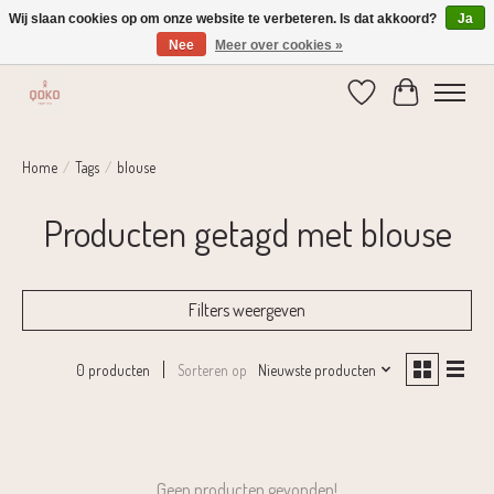
Wij slaan cookies op om onze website te verbeteren. Is dat akkoord?
Ja
Nee
Meer over cookies »
Verzending 1-2 dagen | Gratis verzending vanaf € 75,-
Verlanglijst
Winkelwage
Home
/
Tags
/
blouse
Producten getagd met blouse
Filters weergeven
Sorteren op
Nieuwste producten
0 producten
Geen producten gevonden!