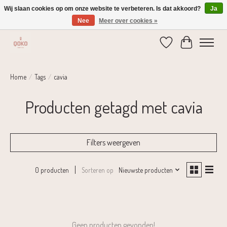
Wij slaan cookies op om onze website te verbeteren. Is dat akkoord?
Ja
Nee
Meer over cookies »
Verzending 1-2 dagen | Gratis verzending vanaf € 75,-
Verlanglijst
Winkelwage
Home
/
Tags
/
cavia
Producten getagd met cavia
Filters weergeven
Sorteren op
Nieuwste producten
0 producten
Geen producten gevonden!