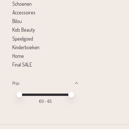
Schoenen
Accessoires
Bilou
Kids Beauty
Speelgoed
Kinderboeken
Home
Final SALE
Prijs
Minimale prijswaarde
Price maximum value
€
0
- €
5