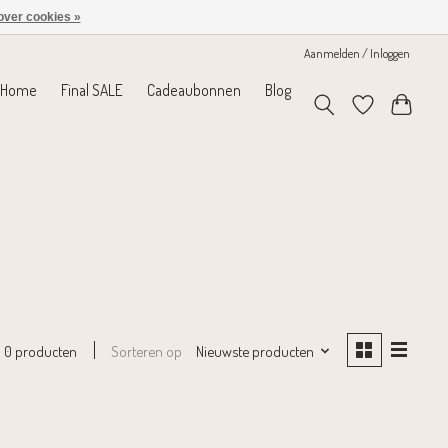
over cookies »
Aanmelden / Inloggen
Home
Final SALE
Cadeaubonnen
Blog
Sorteren op
Nieuwste producten
0 producten