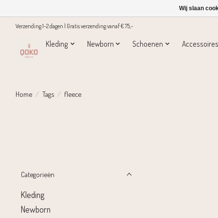
Wij slaan coo
Verzending 1-2 dagen | Gratis verzending vanaf € 75,-
Kleding
Newborn
Schoenen
Accessoire
Home
/
Tags
/
fleece
Categorieën
Kleding
Newborn