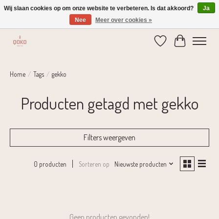
Wij slaan cookies op om onze website te verbeteren. Is dat akkoord?
Ja
Nee
Meer over cookies »
Verzending 1-2 dagen | Gratis verzending vanaf € 75,-
Verlanglijst
Winkelwage
Home
/
Tags
/
gekko
Producten getagd met gekko
Filters weergeven
Sorteren op
Nieuwste producten
0 producten
Geen producten gevonden!