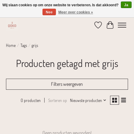
Wij slaan cookies op om onze website te verbeteren. Is dat akkoord?
Ja
Nee
Meer over cookies »
Verzending 1-2 dagen | Gratis verzending vanaf € 75,-
Verlanglijst
Winkelwage
Home
/
Tags
/
grijs
Producten getagd met grijs
Filters weergeven
Sorteren op
Nieuwste producten
0 producten
Geen producten gevonden!