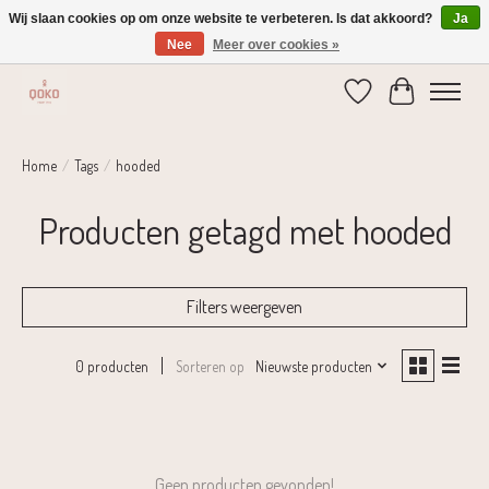
Wij slaan cookies op om onze website te verbeteren. Is dat akkoord?
Ja
Nee
Meer over cookies »
Verzending 1-2 dagen | Gratis verzending vanaf € 75,-
Verlanglijst
Winkelwage
Home
/
Tags
/
hooded
Producten getagd met hooded
Filters weergeven
Sorteren op
Nieuwste producten
0 producten
Geen producten gevonden!