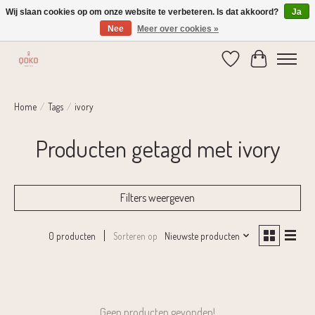
Wij slaan cookies op om onze website te verbeteren. Is dat akkoord?
Ja
Nee
Meer over cookies »
Verzending 1-2 dagen | Gratis verzending vanaf € 75,-
Verlanglijst
Winkelwage
Home
/
Tags
/
ivory
Producten getagd met ivory
Filters weergeven
Sorteren op
Nieuwste producten
0 producten
Geen producten gevonden!