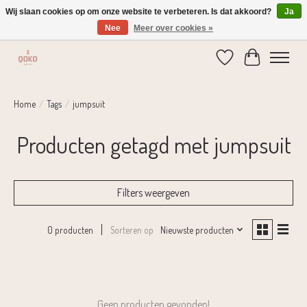
Wij slaan cookies op om onze website te verbeteren. Is dat akkoord?
Ja
Nee
Meer over cookies »
Verzending 1-2 dagen | Gratis verzending vanaf € 75,-
Verlanglijst
Winkelwage
Home
/
Tags
/
jumpsuit
Producten getagd met jumpsuit
Filters weergeven
Sorteren op
Nieuwste producten
0 producten
Geen producten gevonden!