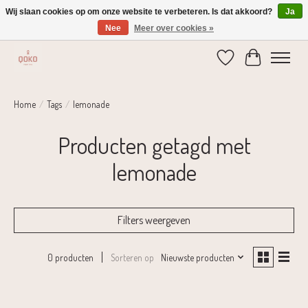
Wij slaan cookies op om onze website te verbeteren. Is dat akkoord?
Ja
Nee
Meer over cookies »
Verzending 1-2 dagen | Gratis verzending vanaf € 75,-
Verlanglijst
Winkelwage
Home
/
Tags
/
lemonade
Producten getagd met
lemonade
Filters weergeven
Sorteren op
Nieuwste producten
0 producten