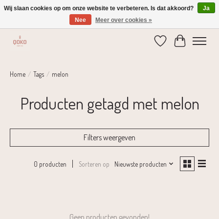
Wij slaan cookies op om onze website te verbeteren. Is dat akkoord?
Ja
Nee
Meer over cookies »
Verzending 1-2 dagen | Gratis verzending vanaf € 75,-
Verlanglijst
Winkelwage
Home
/
Tags
/
melon
Producten getagd met melon
Filters weergeven
Sorteren op
Nieuwste producten
0 producten
Geen producten gevonden!