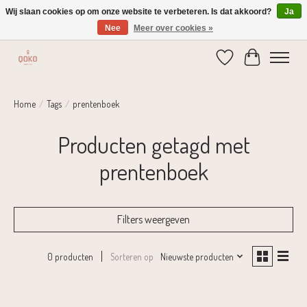
Wij slaan cookies op om onze website te verbeteren. Is dat akkoord?
Ja
Nee
Meer over cookies »
Verzending 1-2 dagen | Gratis verzending vanaf € 75,-
Verlanglijst
Winkelwage
Home
/
Tags
/
prentenboek
Producten getagd met
prentenboek
Filters weergeven
Sorteren op
Nieuwste producten
0 producten