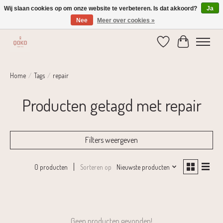
Wij slaan cookies op om onze website te verbeteren. Is dat akkoord?
Ja
Nee
Meer over cookies »
Verzending 1-2 dagen | Gratis verzending vanaf € 75,-
Verlanglijst
Winkelwage
Home
/
Tags
/
repair
Producten getagd met repair
Filters weergeven
Sorteren op
Nieuwste producten
0 producten
Geen producten gevonden!