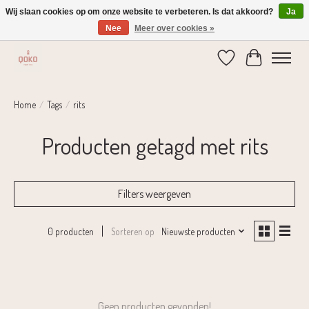
Wij slaan cookies op om onze website te verbeteren. Is dat akkoord?
Ja
Nee
Meer over cookies »
Verzending 1-2 dagen | Gratis verzending vanaf € 75,-
Verlanglijst
Winkelwage
Home
/
Tags
/
rits
Producten getagd met rits
Filters weergeven
Sorteren op
Nieuwste producten
0 producten
Geen producten gevonden!