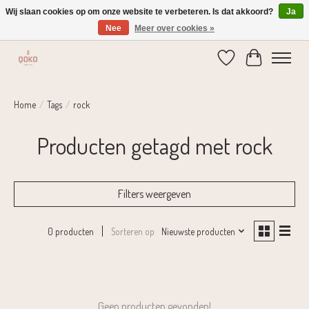
Wij slaan cookies op om onze website te verbeteren. Is dat akkoord?
Ja
Nee
Meer over cookies »
Verzending 1-2 dagen | Gratis verzending vanaf € 75,-
Verlanglijst
Winkelwage
Home
/
Tags
/
rock
Producten getagd met rock
Filters weergeven
Sorteren op
Nieuwste producten
0 producten
Geen producten gevonden!