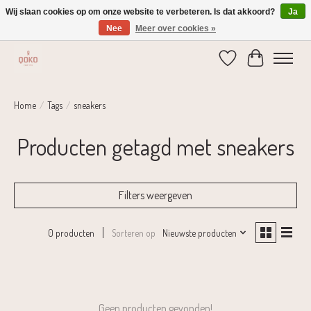
Wij slaan cookies op om onze website te verbeteren. Is dat akkoord?
Ja
Nee
Meer over cookies »
Verzending 1-2 dagen | Gratis verzending vanaf € 75,-
Verlanglijst
Winkelwage
Home
/
Tags
/
sneakers
Producten getagd met sneakers
Filters weergeven
Sorteren op
Nieuwste producten
0 producten
Geen producten gevonden!