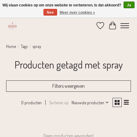
Wij slaan cookies op om onze website te verbeteren. Is dat akkoord?
Ja
Nee
Meer over cookies »
Verzending 1-2 dagen | Gratis verzending vanaf € 75,-
Verlanglijst
Winkelwage
Home
/
Tags
/
spray
Producten getagd met spray
Filters weergeven
Sorteren op
Nieuwste producten
0 producten
Geen producten gevonden!