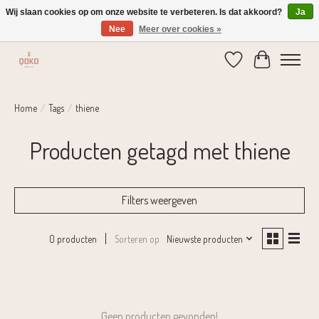
Wij slaan cookies op om onze website te verbeteren. Is dat akkoord?
Ja
Nee
Meer over cookies »
Verzending 1-2 dagen | Gratis verzending vanaf € 75,-
Verlanglijst
Winkelwage
Home
/
Tags
/
thiene
Producten getagd met thiene
Filters weergeven
Sorteren op
Nieuwste producten
0 producten
Geen producten gevonden!