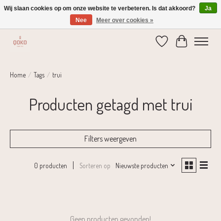
Wij slaan cookies op om onze website te verbeteren. Is dat akkoord?
Ja
Nee
Meer over cookies »
Verzending 1-2 dagen | Gratis verzending vanaf € 75,-
Verlanglijst
Winkelwage
Home
/
Tags
/
trui
Producten getagd met trui
Filters weergeven
Sorteren op
Nieuwste producten
0 producten
Geen producten gevonden!