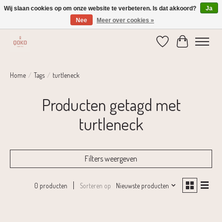
Wij slaan cookies op om onze website te verbeteren. Is dat akkoord?
Ja
Nee
Meer over cookies »
Verzending 1-2 dagen | Gratis verzending vanaf € 75,-
Verlanglijst
Winkelwage
Home
/
Tags
/
turtleneck
Producten getagd met
turtleneck
Filters weergeven
Sorteren op
Nieuwste producten
0 producten